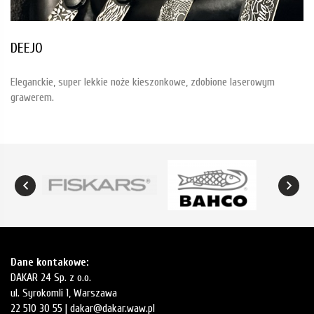
DEEJO
Eleganckie, super lekkie noże kieszonkowe, zdobione laserowym
grawerem.
Dane kontakowe:
DAKAR 24 Sp. z o.o.
ul. Syrokomli 1, Warszawa
22 510 30 55 |
dakar@dakar.waw.pl